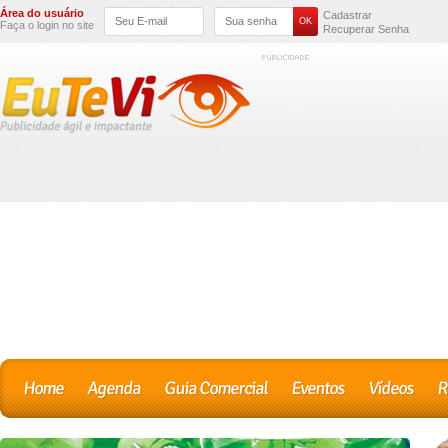
Área do usuário
Cadastrar
Faça o login no site
Recuperar Senha
Home
Agenda
Guia Comercial
Eventos
Vídeos
R