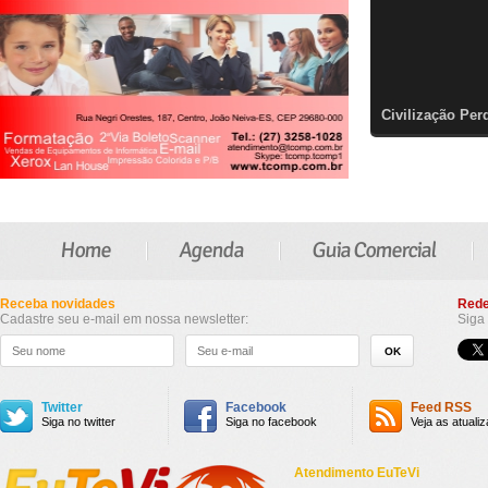
Civilização Per
Home
Agenda
Guia Comercial
Receba novidades
Rede
Cadastre seu e-mail em nossa newsletter:
Siga 
Twitter
Facebook
Feed RSS
Siga no twitter
Siga no facebook
Veja as atuali
Atendimento EuTeVi