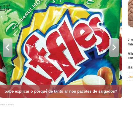
7 t
ma
Al
cor
Har
Lis
Sabe explicar o porquê de tanto ar nos pacotes de salgados?